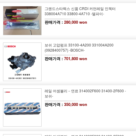
그랜드스타렉스 신품 CRDI 커먼레일 인젝터
338004A710 33800-4A710 -델파이-
판매가격 :
280,000 won
보쉬 고압펌프 33100-4A200 331004A200
(0928400757) -BOSCH-
판매가격 :
701,800 won
레일 어셈블리－연료 314002F600 31400-2F600 -
보쉬-
판매가격 :
350,000 won