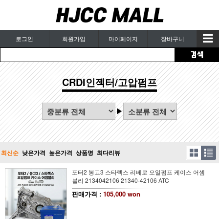
로그인
회원가입
마이페이지
장바구니
CRDI인젝터/고압펌프
최신순
낮은가격
높은가격
상품명
최다리뷰
포터2 봉고3 스타렉스 리베로 오일펌프 케이스 어셈
블리 2134042106 21340-42106 ATC
판매가격 :
105,000 won