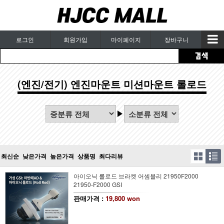
로그인
회원가입
마이페이지
장바구니
(엔진/전기) 엔진마운트 미션마운트 롤로드
최신순
낮은가격
높은가격
상품명
최다리뷰
아이오닉 롤로드 브라켓 어셈블리 21950F2000
21950-F2000 GSI
판매가격 :
19,800 won