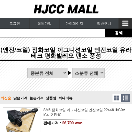
로그인
회원가입
마이페이지
장바구니
(엔진/코일) 점화코일 이그니션코일 엔진코일 유라
테크 평화발레오 덴소 풍성
최신순
낮은가격
높은가격
상품명
최다리뷰
SM6 점화코일 이그니션코일 엔진코일 224481KC0A
IC412 PHC
판매가격 :
26,700 won