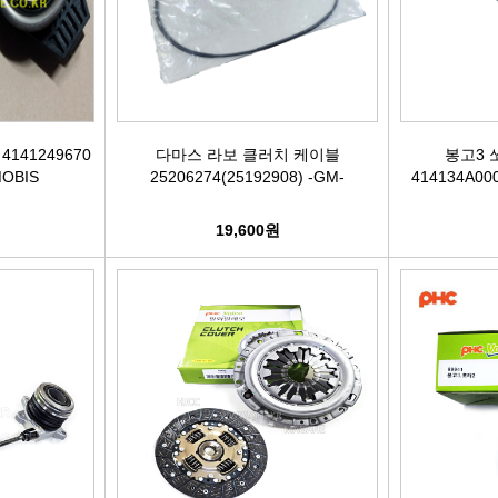
케리어볼트
펜클러치
유
타이밍벨트세트[일반품]
타이밍체인[일반품]
자동
41249670
다마스 라보 클러치 케이블
봉고3 
MOBIS
25206274(25192908) -GM-
414134A000
자동차겉벨트[동일]
파원윈
19,600원
리브드벨트/겉벨트[모비스]
클
한국게이츠베어링
엔진오일.부동액
뎀퍼풀리
오토오일필터