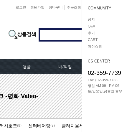
로그인
회원가입
장바구니
주문조회
마이페이지
즐겨찾기
COMMUNITY
공지
Q&A
후기
CART
마이쇼핑
CS CENTER
용품
내/외장
케미칼/공구
02-359-7739
Fax ) 02-359-7738
터[모비스]
오토크로바모음전
도어핸들[내켓치.외켓치]
오일필터렌치 -다마
평일 AM 09 - PM 06
토/일요일,공휴일 휴무
평화 Valeo-
쎄루모다[모비스]
경동 모음전
트렁크쇼바
공구/특수공구 -다마
네이터풀리
엔진용품
본넷쇼바
호수/호수반도
러치호크
센터베어링
클러치올세트
리터미널
왁스코팅용품
테일램프[후미등/후데루]
3단스위치
(9)
(3)
(13)