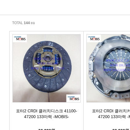
에어컨필터[모비스]
에어컨필터[ACDELCO]
TOTAL
144
ea
에어컨필터[GM쉐보레]
에어컨필터[쌍용]
에어컨필터[유성]
에어컨필터[헤파필터]
에어컨필터[한온/한라]
에어컨필터[SKY]
포터2 CRDI 클러치디스크 41100-
포터2 CRDI 클러치커
47200 133마력 -MOBIS-
47200 133마력 -
에어컨필터[카비스]