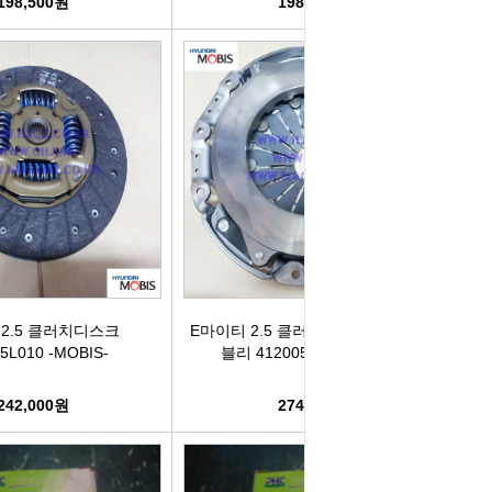
198,500원
198,500원
컨키배터리
핸드폰충전기
자동차범퍼몰딩
구리스
크락션[혼]
도어핸들몰딩
번호판.볼트
기계벨트
라이트전구
경광등
킷트류
라이트전구
창문뺏지
케미칼
할로겐전구
안개등
3M양면.테이프
글전구
씨그날
한정특가판매
2.5 클러치디스크
E마이티 2.5 클러치커버 삼발이 어셈
5L010 -MOBIS-
블리 412005L010 -MOBIS-
블전구
테일램프[순정품]
충전케이블
242,000원
274,000원
차커넥터
우찌핀.바닥핀
볼베어링[기계]
트전구소켓
패스너 파스너도어트림
브란자스위치