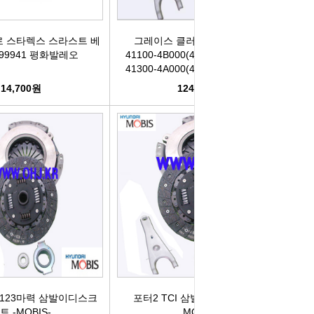
 스타렉스 스라스트 베
그레이스 클러치올세트 디스크
99941 평화발레오
41100-4B000(4B010/4B020) 커버
41300-4A000(4A020) -평화Valeo-
14,700원
124,700원
I 123마력 삼발이디스크
포터2 TCI 삼발이디스크 세트 -
트 -MOBIS-
MOBIS-