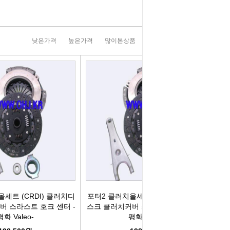
러그[보쉬]
실내용품
휠캡/허브캡
솔레로이드발
[참피온.NGK]
향균탈치용품
흙받이[머드가드]
보조마그넷
낮은가격
높은가격
많이본상품
판매순위
상품명순
그[순정품]
세정용품
연료/주유구캡
물통모타
 정품/일반품
글래스케어용품
싸이드리피드
배터리터미널
다켑.로라
휠 타이어용품
와이퍼[브러쉬]
점프케이블
코일[정품]
전기용품
사이드미러[빽미러]
주유구켑
일[일반품]
외장용품
씨그날
안전삼각대
열플러그
내장용품
자동차엠블럼
가스켓본드
세트 (CRDI) 클러치디
포터2 클러치올세트 (CRDI) 클러치디
버 스라스트 호크 센터 -
스크 클러치커버 스라스트 호크 센터 -
평화 Valeo-
평화 Valeo-
M센서
연료첨가제
자동차글짜[마크]
언더코팅제