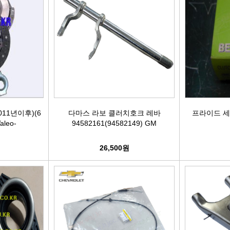
활대링크
오일필터[카스테이션/카비스]
깜
활대고무
에어필터[카스테이션/카비스]
안
어퍼암[어퍼다이]
모비스엔진오일
오
하체부품붓싱
인렛미터링밸브
온
11년이후)(6
다마스 라보 클러치호크 레바
프라이드 세
허브리데나
타이밍벨트세트[순정품]
자동
leo-
94582161(94582149) GM
휠볼트.너트
팬벨트세트[순정품]
물
원
26,500원
대형차휠볼트.너트
텐션베어링[순정품]
자동
앵커볼트
워터펌프[순정품]
자
캠버볼트
워터펌프[GMB/정우]
리모