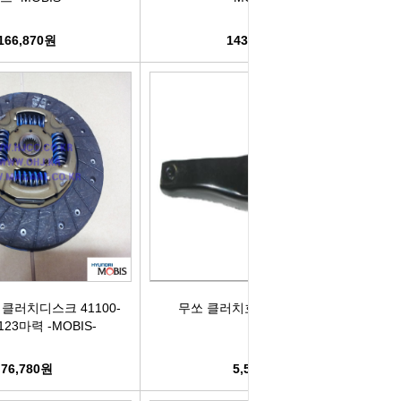
166,870원
143,330원
I 클러치디스크 41100-
무쏘 클러치호크 -유림테크-
 123마력 -MOBIS-
76,780원
5,500원