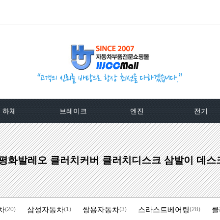
하체
브레이크
엔진
전기
TPMS센서
베스트브레이크패드 -한국베랄-
라지에이타
알터네이
 평화발레오 클러치커버 클러치디스크 삼발이 데스크 -
클러치커버/디스크[평화]
상신하이큐패드
라지에타캡
스타트모터/
클러치커버/디스크[서진]
상신하드론패드
엔진후앙/에어컨후앙
알터
차
삼성자동차
쌍용자동차
스라스트베어링
클
클러치케이블
평화브레이크패드
히터코어/에바코어
배터
(20)
(1)
(3)
(28)