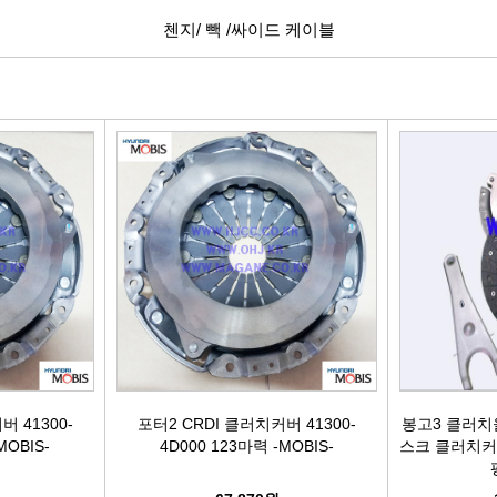
첸지/ 빽 /싸이드 케이블
빽/파킹케이블
모비스브레이크패드[정품]
엔진/미션/롤로드 마운트 미미
점화플
클러치마스타[대철]
베스핏츠패드
에어컨콤프[신품/재생]
점화플러그
오페라실린더[대철]
홍성브레이크패드
써모스탯
점화플러
로어암/어퍼암[동남]
싸이드라이닝
오일쿨러
플러그배선
어시스트암[동남]
브레이크디스크[평화]
연료펌프[베파/대화]
비후
로어암/어퍼암[재제조품]
브레이크디스크[금강]
수온센서
점화
허브베어링
금강KGC튜닝디스크
PM센서
점화코
자동차쇼바
외제차튜닝디스크KGC
산소센서
가
버 41300-
포터2 CRDI 클러치커버 41300-
봉고3 클러치올
MOBIS-
4D000 123마력 -MOBIS-
스크 클러치커
쇼바마운트
브레이크캘리퍼[평화]
연료필터[모비스순정품]
P