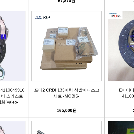
67,870원
어시스트암 [유림]
브레이크휠실린더[대철]
연료필터[보쉬/델파이]
리모
볼쪼인트
브레이크마스터[대철]
연료필터[서흥/평화PHC]
자동차
활대링크-CTR-
브레이크안전실린더
보쉬인젝터/고압펌프
남영
어시스트암-CTR-
슈라이닝스프링세트
에어컨콘덴샤[한라/두원]
필립스
타이로드엔드-CTR-
외제차오일필터/에어필터 ACDelco
모비스
타이로드엔드-유림-
오일필터[순정품]
싱
10049910
포터2 CRDI 133마력 삼발이디스크
E마이티
버 스라스트
세트 -MOBIS-
41100
톳숀바고무
에어필터[순정품]
더
화 Valeo-
원
165,000원
항가고무
오일필터[카월드]
자동
자날베어링
에어필터[카월드]
라이