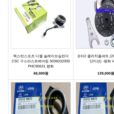
렉스턴스포츠 디젤 슬레이브실린더
포터2 클러치올세트 (20
CSC 구스라스트베어링 3036032000
단미션) -평화 Va
PHC90631 평화
66,000원
139,000