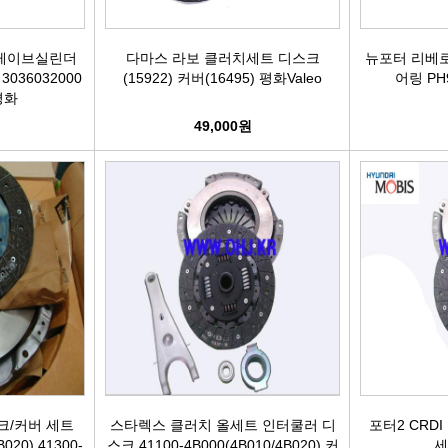
터보차져
레이브실린더
다마스 라보 클러치세트 디스크
뉴포터 리베로
036032000
(15922) 커버(16495) 평화Valeo
어링 PH
IAC벨트/모터
평화
49,000원
TPS센서
CRDI인젝터
크/커버 세트
스타렉스 클러치 올세트 인터쿨러 디
포터2 CRD
B020) 41300-
스크 41100-4B000(4B010/4B020) 커
세