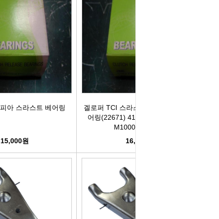
박코일
도어스티커
제고한정특가판
개등전구
브러쉬암.와이퍼암
일스위치
모비스기어봉
도센서
패달패드
피아 스라스트 베어링
겔로퍼 TCI 스라스트베어링 릴리즈베
차안테나
자동차반사판
어링(22671) 41421M1000 41421-
M1000평화Valeo
통모타
고휘도반사테이프
15,000원
16,500원
차메인휴즈
휠캡/허브캡
동차휴즈
특장차부품
컨케이스