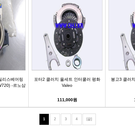
 릴리스베어링
포터2 클러치 올세트 인터쿨러 평화
봉고3 클러
1W720) -르노삼
Valeo
111,000원
1
2
3
4
[끝]