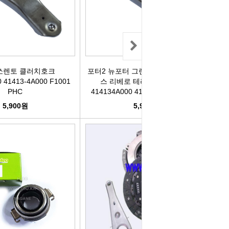
리관휴즈
릴레이
차커넥터
쏘렌토 클러치호크
포터2 뉴포터 그랜드스타렉스 스타렉
 41413-4A000 F1001
스 리베로 테라칸 클러치호크
PHC
414134A000 41413-4A000 F1001
도우스위치
PHC
5,900원
5,900원
럭스프링