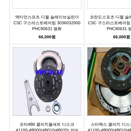
액티언스포츠 디젤 슬레이브실린더
코란도스포츠 디젤 슬
CSC 구스라스트베어링 3036032000
CSC 구스라스트베어링 3
PHC90631 평화
PHC90631 
66,000원
66,000원
포터4B0 클러치올세트 디스크
스타렉스 클러치 디스
41100-4B000(4B010/4B020) 커버
41100-4B000(4B010/4