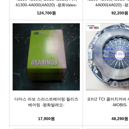
41300-4A000(4A020) -평화Valeo-
4A000(4A020) -평
124,700원
92,200원
다마스 라보 스라스트베어링 릴리즈
포터2 TCI 클러치커버 41
베어링 -평화발레오-
-MOBIS-
17,900원
48,290원