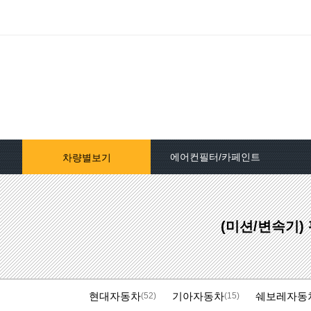
에어컨필터/카페인트
차량별보기
자동차페인트/차종별
(미션/변속기)
자동차페인트/색상코드별
대영카페인트
현대자동차
기아자동차
쉐보레자동
퍼티[빠데]/콤파운드
(52)
(15)