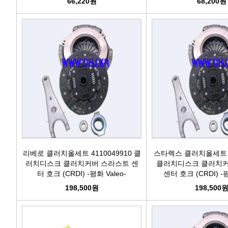
66,220원
68,200원
리베로 클러치올세트 4110049910 클
스타렉스 클러치올세트 41
러치디스크 클러치커버 스라스트 센
클러치디스크 클러치커
터 호크 (CRDI) -평화 Valeo-
센터 호크 (CRDI) -평
198,500원
198,500