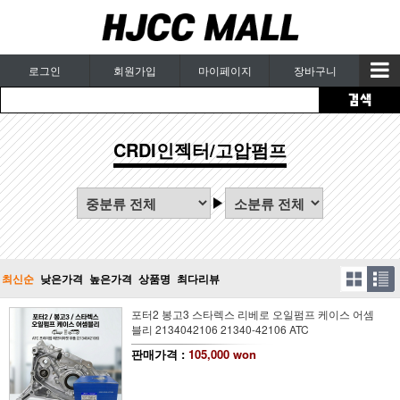
로그인
회원가입
마이페이지
장바구니
CRDI인젝터/고압펌프
최신순
낮은가격
높은가격
상품명
최다리뷰
포터2 봉고3 스타렉스 리베로 오일펌프 케이스 어셈
블리 2134042106 21340-42106 ATC
판매가격 :
105,000 won