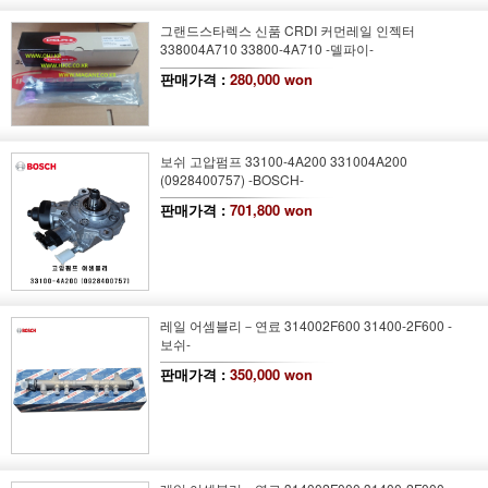
그랜드스타렉스 신품 CRDI 커먼레일 인젝터
338004A710 33800-4A710 -델파이-
판매가격 :
280,000 won
보쉬 고압펌프 33100-4A200 331004A200
(0928400757) -BOSCH-
판매가격 :
701,800 won
레일 어셈블리－연료 314002F600 31400-2F600 -
보쉬-
판매가격 :
350,000 won