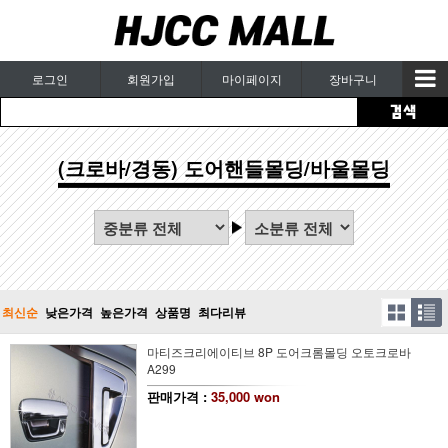
로그인
회원가입
마이페이지
장바구니
(크로바/경동) 도어핸들몰딩/바울몰딩
최신순
낮은가격
높은가격
상품명
최다리뷰
마티즈크리에이티브 8P 도어크롬몰딩 오토크로바
A299
판매가격 :
35,000 won