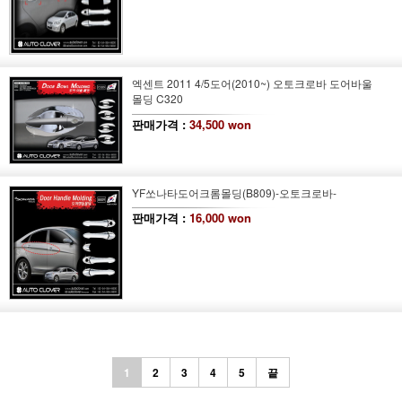
엑센트 2011 4/5도어(2010~) 오토크로바 도어바울
몰딩 C320
판매가격 :
34,500 won
YF쏘나타
도어크롬몰딩(B809)
-오토크로바-
판매가격 :
16,000 won
1
2
3
4
5
끝