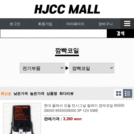
로그인
회원가입
마이페이지
장바구니
깜빡코일
최신순
낮은가격
높은가격
상품명
최다리뷰
현대 플래셔 모듈 턴시그널 릴레이 깜박코일 95550
39000 9555039000 3P 12V SWE
판매가격 :
3,260 won