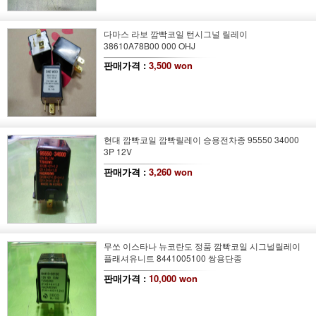
다마스 라보 깜빡코일 턴시그널 릴레이
38610A78B00 000 OHJ
판매가격 :
3,500 won
현대 깜빡코일 깜빡릴레이 승용전차종 95550 34000
3P 12V
판매가격 :
3,260 won
무쏘 이스타나 뉴코란도 정품 깜빡코일 시그널릴레이
플래셔유니트 8441005100 쌍용단종
판매가격 :
10,000 won