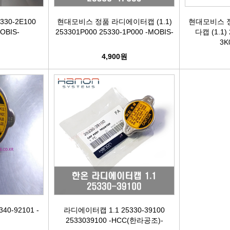
케리어볼트
펜클러치
유
30-2E100
현대모비스 정품 라디에이터캡 (1.1)
현대모비스 
OBIS-
253301P000 25330-1P000 -MOBIS-
다캡 (1.1) 
3K
타이밍벨트세트[일반품]
4,900원
타이밍체인[일반품]
자동
자동차겉벨트[동일]
파원윈
리브드벨트/겉벨트[모비스]
클
한국게이츠베어링
엔진오일.부동액
뎀퍼풀리
40-92101 -
라디에이터캡 1.1 25330-39100
2533039100 -HCC(한라공조)-
오토오일필터