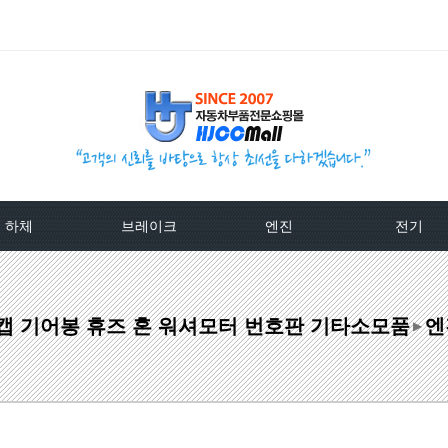
하체
브레이크
엔진
전기
TPMS센서
베스트브레이크패드 -한국베랄-
라지에이타
알터네이
구캡 기어봉 휴즈 혼 워셔모터 번호판 기타소모품
엔
클러치커버/디스크[평화]
상신하이큐패드
라지에타캡
스타트모터/
▶
클러치커버/디스크[서진]
상신하드론패드
엔진후앙/에어컨후앙
알터
클러치케이블
평화브레이크패드
히터코어/에바코어
배터