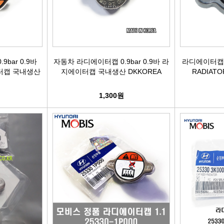
활대링크
오일필터[카스테이션/카비스]
깜
활대고무
에어필터[카스테이션/카비스]
안
bar 0.9바
자동차 라디에이터캡 0.9bar 0.9바 라
라디에이터캡 
어퍼암[어퍼다이]
모비스엔진오일
오
에이터캡 국내생산
지에이터캡 국내생산 DKKOREA
RADIATO
하체부품붓싱
인렛미터링밸브
온
1,300원
허브리데나
타이밍벨트세트[순정품]
자동
휠볼트.너트
팬벨트세트[순정품]
물
대형차휠볼트.너트
텐션베어링[순정품]
자동
앵커볼트
워터펌프[순정품]
자
캠버볼트
워터펌프[GMB/정우]
리모