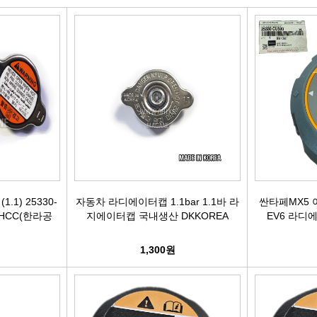
빽/파킹케이블
모비스브레이크패드[정품]
엔진/미션/롤로드 마운트 미미
점화플
클러치마스타[대철]
베스핏츠패드
에어컨콤프[신품/재생]
점화플러그
오페라실린더[대철]
홍성브레이크패드
써모스탯
점화플러
로어암/어퍼암[동남]
싸이드라이닝
오일쿨러
플러그배선
어시스트암[동남]
브레이크디스크[평화]
연료펌프[베파/대화]
비후
로어암/어퍼암[재제조품]
브레이크디스크[금강]
수온센서
점화
1) 25330-
자동차 라디에이터캡 1.1bar 1.1바 라
싼타페MX5
 -HCC(한라공
지에이터캡 국내생산 DKKOREA
EV6 라디에
허브베어링
금강KGC튜닝디스크
PM센서
점화코
1,300원
자동차쇼바
외제차튜닝디스크KGC
산소센서
가
쇼바마운트
브레이크캘리퍼[평화]
연료필터[모비스순정품]
P