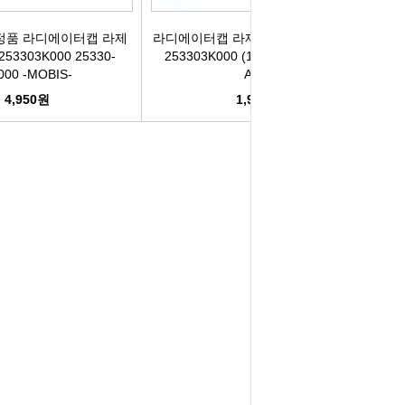
리관휴즈
정품 라디에이터캡 라제
라디에이터캡 라제다캡 25330-3K000
253303K000 25330-
253303K000 (1.1) (전차종공용) -
000 -MOBIS-
ACE-
릴레이
4,950원
1,980원
차커넥터
도우스위치
럭스프링