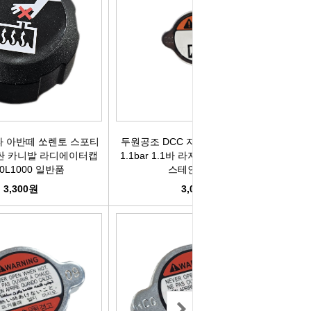
컨키배터리
핸드폰충전기
자동차범퍼몰딩
구리스
크락션[혼]
도어핸들몰딩
번호판.볼트
기계벨트
라이트전구
경광등
킷트류
라이트전구
창문뺏지
케미칼
 아반떼 쏘렌토 스포티
두원공조 DCC 자동차 라디에이터캡
 투싼 카니발 라디에이터캡
1.1bar 1.1바 라지에이터캡 국내생산
할로겐전구
안개등
3M양면.테이프
30L1000 일반품
스테인레스 철
3,300원
3,000원
글전구
씨그날
한정특가판매
블전구
테일램프[순정품]
충전케이블
차커넥터
우찌핀.바닥핀
볼베어링[기계]
트전구소켓
패스너 파스너도어트림
브란자스위치