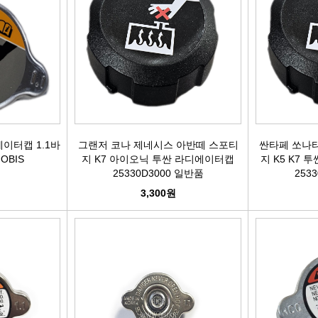
어시스트암 [유림]
브레이크휠실린더[대철]
연료필터[보쉬/델파이]
리모
볼쪼인트
브레이크마스터[대철]
연료필터[서흥/평화PHC]
자동차
활대링크-CTR-
브레이크안전실린더
보쉬인젝터/고압펌프
남영
어시스트암-CTR-
슈라이닝스프링세트
에어컨콘덴샤[한라/두원]
필립스
이터캡 1.1바
그랜저 코나 제네시스 아반떼 스포티
싼타페 쏘나타
MOBIS
지 K7 아이오닉 투싼 라디에이터캡
지 K5 K7
타이로드엔드-CTR-
외제차오일필터/에어필터 ACDelco
모비스
25330D3000 일반품
253
3,300원
타이로드엔드-유림-
오일필터[순정품]
싱
톳숀바고무
에어필터[순정품]
더
항가고무
오일필터[카월드]
자동
자날베어링
에어필터[카월드]
라이