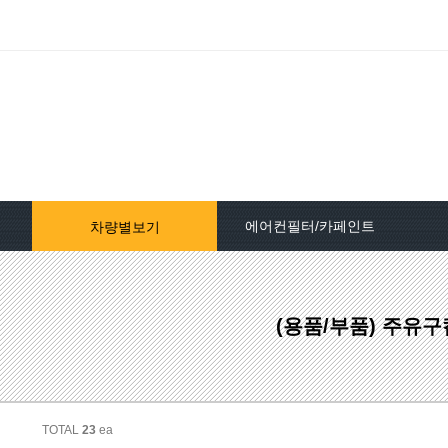
에어컨필터/카페인트
차량별보기
자동차페인트/차종별
(용품/부품) 주유
자동차페인트/색상코드별
대영카페인트
퍼티[빠데]/콤파운드
TOTAL
23
ea