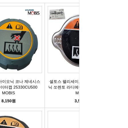
러그[보쉬]
실내용품
휠캡/허브캡
솔레로이드발
[참피온.NGK]
향균탈치용품
흙받이[머드가드]
보조마그넷
그[순정품]
세정용품
연료/주유구캡
물통모타
 정품/일반품
글래스케어용품
싸이드리피드
배터리터미널
다켑.로라
휠 타이어용품
와이퍼[브러쉬]
점프케이블
코일[정품]
전기용품
사이드미러[빽미러]
주유구켑
 아이오닉 코나 제네시스
셀토스 팰리세이드 캐스퍼 코나 스토
이터캡 25330CU500
닉 쏘렌토 라디에이터캡 25330C7000
MOBIS
MOBIS
일[일반품]
외장용품
씨그날
안전삼각대
8,150원
3,500원
열플러그
내장용품
자동차엠블럼
가스켓본드
M센서
연료첨가제
자동차글짜[마크]
언더코팅제