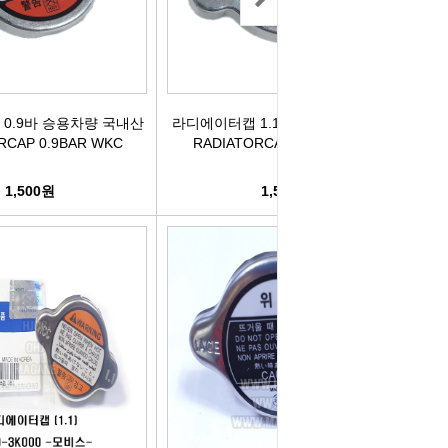
박코일
도어스티커
제고한정특가판
개등전구
브러쉬암.와이퍼암
0.9바 승용차량 국내산
라디에이터캡 1.1바 승용차량 국내산
일스위치
모비스기어봉
RCAP 0.9BAR WKC
RADIATORCAP 1.1BAR WKC
도센서
패달패드
1,500원
1,500원
차안테나
자동차반사판
통모타
고휘도반사테이프
차메인휴즈
휠캡/허브캡
동차휴즈
특장차부품
컨케이스