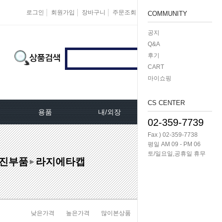
로그인
회원가입
장바구니
주문조회
마이페이지
즐겨찾기
COMMUNITY
공지
Q&A
후기
CART
마이쇼핑
CS CENTER
용품
내/외장
케미칼/공구
02-359-7739
Fax ) 02-359-7738
터[모비스]
오토크로바모음전
도어핸들[내켓치.외켓치]
오일필터렌치 -다마
평일 AM 09 - PM 06
토/일요일,공휴일 휴무
진부품
라지에타캡
쎄루모다[모비스]
경동 모음전
트렁크쇼바
공구/특수공구 -다마
▶
네이터풀리
엔진용품
본넷쇼바
호수/호수반도
리터미널
왁스코팅용품
테일램프[후미등/후데루]
3단스위치
낮은가격
높은가격
많이본상품
판매순위
상품명순