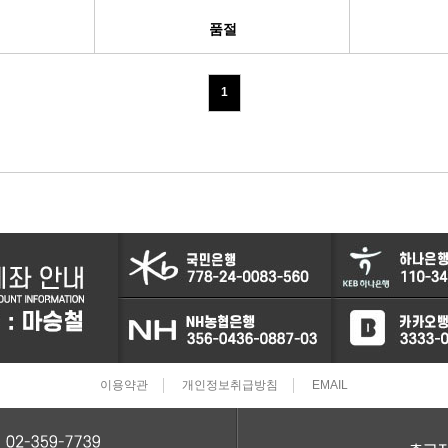
품절
터보차져
IAC벨트/모터
1
TPS센서
CRDI인젝터
이용약관
개인정보취급방침
EMAIL