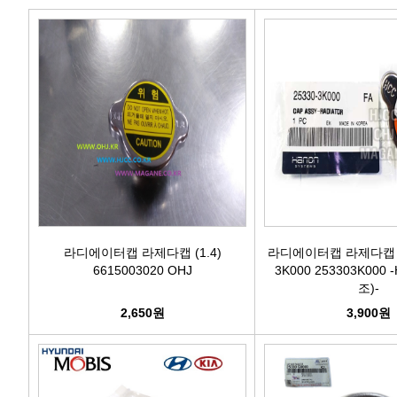
에어컨필터[모비스]
에어컨필터[ACDELCO]
에어컨필터[GM쉐보레]
에어컨필터[쌍용]
에어컨필터[유성]
에어컨필터[헤파필터]
라디에이터캡 라제다캡 (1.4)
라디에이터캡 라제다캡 (1.
6615003020 OHJ
3K000 253303K000
조)-
에어컨필터[한온/한라]
2,650원
3,900원
에어컨필터[SKY]
에어컨필터[카비스]