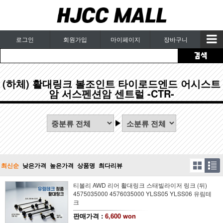
로그인
회원가입
마이페이지
장바구니
(하체) 활대링크 볼조인트 타이로드엔드 어시스트
암 서스펜션암 센트럴 -CTR-
최신순
낮은가격
높은가격
상품명
최다리뷰
티볼리 AWD 리어 활대링크 스태빌라이저 링크 (뒤)
4575035000 4576035000 YLSS05 YLSS06 유림테
크
판매가격 :
6,600 won