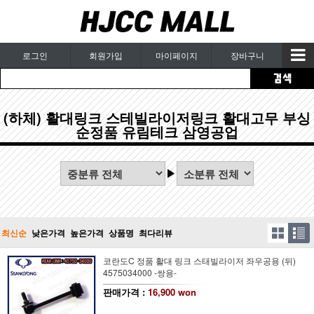
로그인
회원가입
마이페이지
장바구니
(하체) 활대링크 스테빌라이저링크 활대고무 부싱
순정품 유림테크 삼영공업
최신순
낮은가격
높은가격
상품명
최다리뷰
코란도C 정품 활대 링크 스태빌라이저 좌우공용 (뒤)
4575034000 -쌍용-
판매가격 :
16,900 won