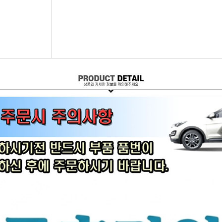
어시스트암 [유림]
브레이크휠실린더[대철]
연료필터[보쉬/델파이]
리모
볼쪼인트
브레이크마스터[대철]
연료필터[서흥/평화PHC]
자동차
활대링크-CTR-
브레이크안전실린더
보쉬인젝터/고압펌프
남영
어시스트암-CTR-
슈라이닝스프링세트
에어컨콘덴샤[한라/두원]
필립스
타이로드엔드-CTR-
외제차오일필터/에어필터 ACDelco
모비스
타이로드엔드-유림-
오일필터[순정품]
싱
톳숀바고무
에어필터[순정품]
더
항가고무
오일필터[카월드]
자동
자날베어링
에어필터[카월드]
라이