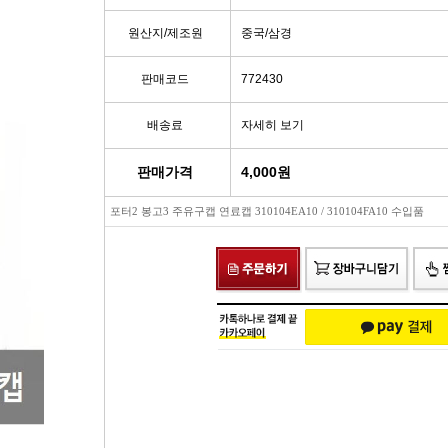
빽/파킹케이블
모비스브레이크패드[정품]
엔진/미션/롤로드 마운트 미미
점화플
원산지/제조원
중국/삼경
클러치마스타[대철]
베스핏츠패드
에어컨콤프[신품/재생]
점화플러그
판매코드
772430
배송료
자세히 보기
오페라실린더[대철]
홍성브레이크패드
써모스탯
점화플러
판매가격
4,000
원
로어암/어퍼암[동남]
싸이드라이닝
오일쿨러
플러그배선
포터2 봉고3 주유구캡 연료캡 310104EA10 / 310104FA10 수입품
어시스트암[동남]
브레이크디스크[평화]
연료펌프[베파/대화]
비후
로어암/어퍼암[재제조품]
브레이크디스크[금강]
수온센서
점화
허브베어링
금강KGC튜닝디스크
PM센서
점화코
자동차쇼바
외제차튜닝디스크KGC
산소센서
가
쇼바마운트
브레이크캘리퍼[평화]
연료필터[모비스순정품]
P