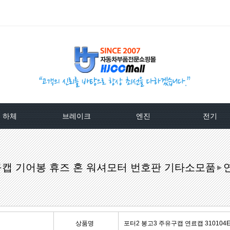
하체
브레이크
엔진
전기
TPMS센서
베스트브레이크패드 -한국베랄-
라지에이타
알터네이
구캡 기어봉 휴즈 혼 워셔모터 번호판 기타소모품
클러치커버/디스크[평화]
상신하이큐패드
라지에타캡
스타트모터/
▶
클러치커버/디스크[서진]
상신하드론패드
엔진후앙/에어컨후앙
알터
클러치케이블
평화브레이크패드
히터코어/에바코어
배터
상품명
포터2 봉고3 주유구캡 연료캡 310104EA1