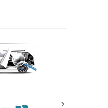
컨키배터리
핸드폰충전기
자동차범퍼몰딩
구리스
크락션[혼]
도어핸들몰딩
번호판.볼트
기계벨트
라이트전구
경광등
킷트류
라이트전구
창문뺏지
케미칼
할로겐전구
안개등
3M양면.테이프
글전구
씨그날
한정특가판매
블전구
테일램프[순정품]
충전케이블
차커넥터
우찌핀.바닥핀
볼베어링[기계]
트전구소켓
패스너 파스너도어트림
브란자스위치