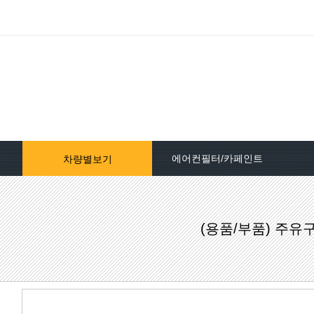
에어컨필터/카페인트
차량별보기
자동차페인트/차종별
(용품/부품) 주유
자동차페인트/색상코드별
대영카페인트
퍼티[빠데]/콤파운드