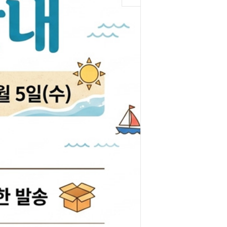
박코일
도어스티커
제고한정특가판
개등전구
브러쉬암.와이퍼암
일스위치
모비스기어봉
도센서
패달패드
차안테나
자동차반사판
통모타
고휘도반사테이프
차메인휴즈
휠캡/허브캡
동차휴즈
특장차부품
컨케이스