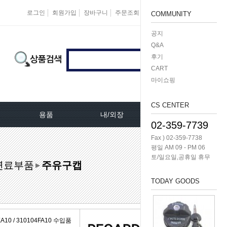
로그인
회원가입
장바구니
주문조회
마이페이지
즐겨찾기
COMMUNITY
공지
Q&A
후기
CART
마이쇼핑
CS CENTER
용품
내/외장
케미칼/공구
02-359-7739
Fax ) 02-359-7738
터[모비스]
오토크로바모음전
도어핸들[내켓치.외켓치]
오일필터렌치 -다마
평일 AM 09 - PM 06
토/일요일,공휴일 휴무
연료부품
주유구캡
쎄루모다[모비스]
경동 모음전
트렁크쇼바
공구/특수공구 -다마
▶
TODAY GOODS
네이터풀리
엔진용품
본넷쇼바
호수/호수반도
리터미널
왁스코팅용품
테일램프[후미등/후데루]
3단스위치
0 / 310104FA10 수입품