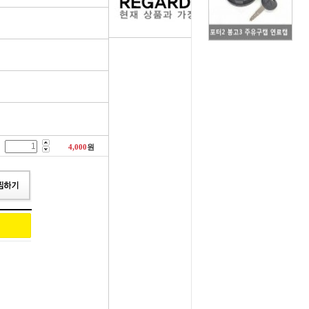
러그[보쉬]
실내용품
휠캡/허브캡
솔레로이드발
[참피온.NGK]
향균탈치용품
흙받이[머드가드]
보조마그넷
그[순정품]
세정용품
연료/주유구캡
물통모타
 정품/일반품
글래스케어용품
싸이드리피드
배터리터미널
4,000
원
다켑.로라
휠 타이어용품
와이퍼[브러쉬]
점프케이블
코일[정품]
전기용품
사이드미러[빽미러]
주유구켑
일[일반품]
외장용품
씨그날
안전삼각대
열플러그
내장용품
자동차엠블럼
가스켓본드
M센서
연료첨가제
자동차글짜[마크]
언더코팅제