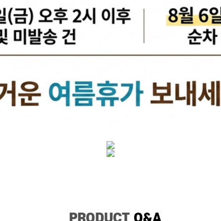
케리어볼트
펜클러치
유
타이밍벨트세트[일반품]
타이밍체인[일반품]
자동
자동차겉벨트[동일]
파원윈
리브드벨트/겉벨트[모비스]
클
한국게이츠베어링
엔진오일.부동액
뎀퍼풀리
오토오일필터