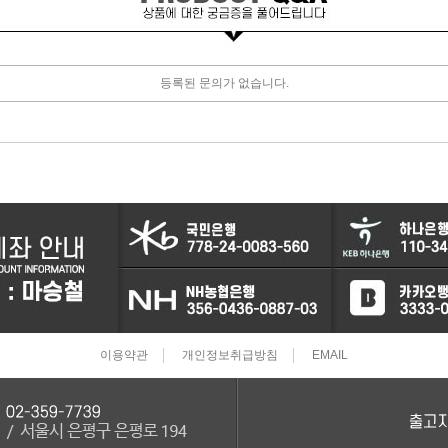
터보차져
등록된 문의가 없습니다.
IAC벨트/모터
TPS센서
CRDI인젝터
이용약관
개인정보취급방침
EMAIL