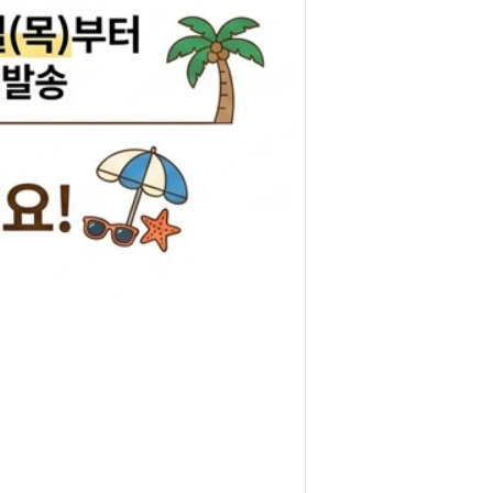
리관휴즈
릴레이
차커넥터
도우스위치
럭스프링