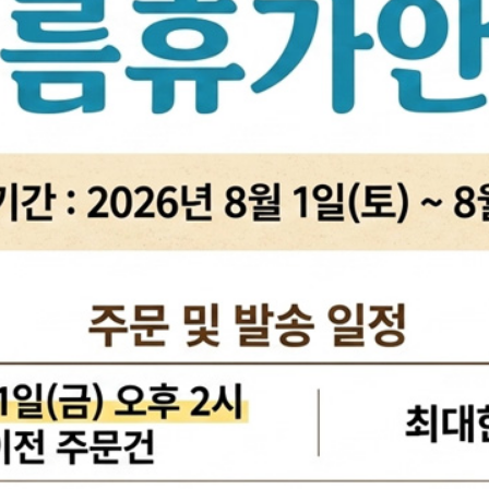
활대링크
오일필터[카스테이션/카비스]
깜
활대고무
에어필터[카스테이션/카비스]
안
어퍼암[어퍼다이]
모비스엔진오일
오
하체부품붓싱
인렛미터링밸브
온
허브리데나
타이밍벨트세트[순정품]
자동
휠볼트.너트
팬벨트세트[순정품]
물
대형차휠볼트.너트
텐션베어링[순정품]
자동
앵커볼트
워터펌프[순정품]
자
캠버볼트
워터펌프[GMB/정우]
리모