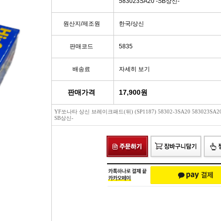
583023SA20 -SB상신-
빽/파킹케이블
모비스브레이크패드[정품]
엔진/미션/롤로드 마운트 미미
점화플
원산지/제조원
한국/상신
클러치마스타[대철]
베스핏츠패드
에어컨콤프[신품/재생]
점화플러그
판매코드
5835
오페라실린더[대철]
홍성브레이크패드
써모스탯
점화플러
배송료
자세히 보기
로어암/어퍼암[동남]
싸이드라이닝
오일쿨러
플러그배선
판매가격
17,900
원
YF쏘나타 상신 브레이크패드(뒤) (SP1187) 58302-3SA20 583023SA20
어시스트암[동남]
브레이크디스크[평화]
연료펌프[베파/대화]
비후
SB상신-
로어암/어퍼암[재제조품]
브레이크디스크[금강]
수온센서
점화
허브베어링
금강KGC튜닝디스크
PM센서
점화코
자동차쇼바
외제차튜닝디스크KGC
산소센서
가
쇼바마운트
브레이크캘리퍼[평화]
연료필터[모비스순정품]
P