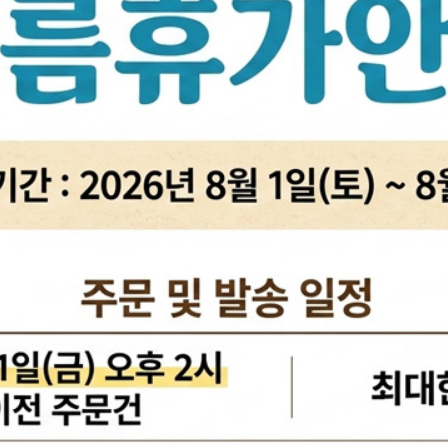
활대링크
오일필터[카스테이션/카비스]
깜
활대고무
에어필터[카스테이션/카비스]
안
어퍼암[어퍼다이]
모비스엔진오일
오
하체부품붓싱
인렛미터링밸브
온
허브리데나
타이밍벨트세트[순정품]
자동
휠볼트.너트
팬벨트세트[순정품]
물
대형차휠볼트.너트
텐션베어링[순정품]
자동
앵커볼트
워터펌프[순정품]
자
캠버볼트
워터펌프[GMB/정우]
리모