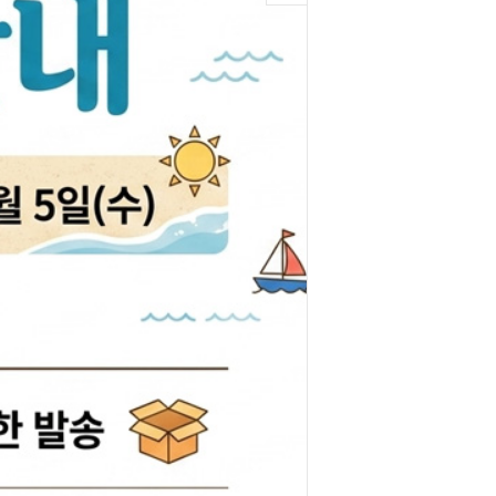
박코일
도어스티커
제고한정특가판
개등전구
브러쉬암.와이퍼암
일스위치
모비스기어봉
도센서
패달패드
차안테나
자동차반사판
통모타
고휘도반사테이프
차메인휴즈
휠캡/허브캡
동차휴즈
특장차부품
컨케이스