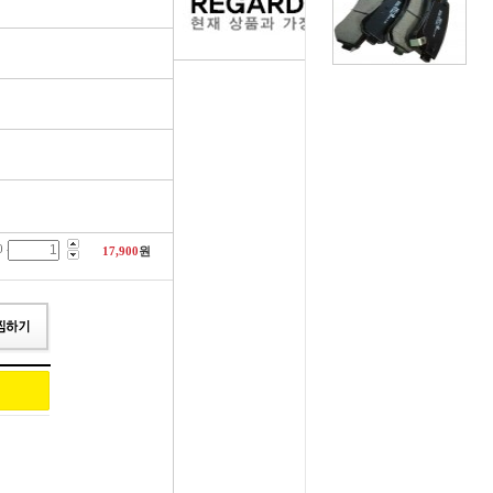
러그[보쉬]
실내용품
휠캡/허브캡
솔레로이드발
[참피온.NGK]
향균탈치용품
흙받이[머드가드]
보조마그넷
그[순정품]
세정용품
연료/주유구캡
물통모타
 정품/일반품
글래스케어용품
싸이드리피드
배터리터미널
 -
다켑.로라
휠 타이어용품
와이퍼[브러쉬]
점프케이블
17,900
원
코일[정품]
전기용품
사이드미러[빽미러]
주유구켑
일[일반품]
외장용품
씨그날
안전삼각대
열플러그
내장용품
자동차엠블럼
가스켓본드
M센서
연료첨가제
자동차글짜[마크]
언더코팅제