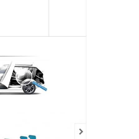
컨키배터리
핸드폰충전기
자동차범퍼몰딩
구리스
크락션[혼]
도어핸들몰딩
번호판.볼트
기계벨트
라이트전구
경광등
킷트류
라이트전구
창문뺏지
케미칼
할로겐전구
안개등
3M양면.테이프
글전구
씨그날
한정특가판매
블전구
테일램프[순정품]
충전케이블
차커넥터
우찌핀.바닥핀
볼베어링[기계]
트전구소켓
패스너 파스너도어트림
브란자스위치