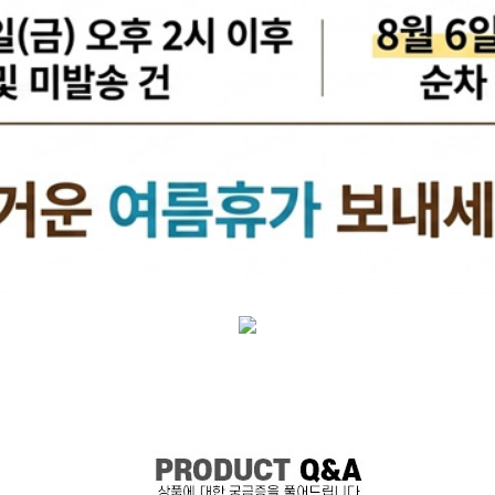
케리어볼트
펜클러치
유
타이밍벨트세트[일반품]
타이밍체인[일반품]
자동
자동차겉벨트[동일]
파원윈
리브드벨트/겉벨트[모비스]
클
한국게이츠베어링
엔진오일.부동액
뎀퍼풀리
오토오일필터