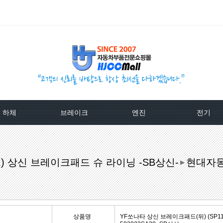
하체
브레이크
엔진
전기
TPMS센서
베스트브레이크패드 -한국베랄-
라지에이타
알터네이
 상신 브레이크패드 슈 라이닝 -SB상신-
현대자
클러치커버/디스크[평화]
상신하이큐패드
라지에타캡
스타트모터/
▶
클러치커버/디스크[서진]
상신하드론패드
엔진후앙/에어컨후앙
알터
클러치케이블
평화브레이크패드
히터코어/에바코어
배터
상품명
YF쏘나타 상신 브레이크패드(뒤) (SP1187