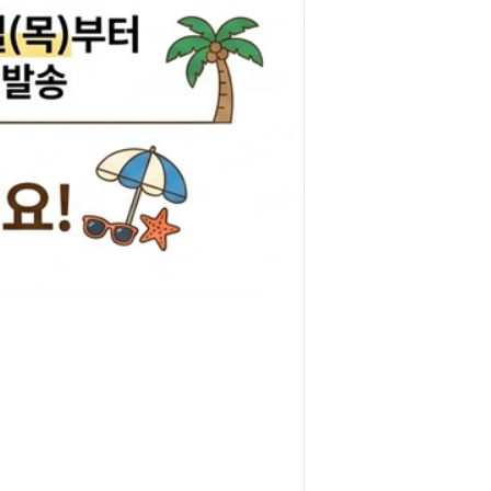
리관휴즈
릴레이
차커넥터
도우스위치
럭스프링