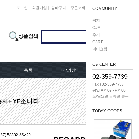
로그인
회원가입
장바구니
주문조회
마이페이지
즐겨찾기
COMMUNITY
공지
Q&A
후기
CART
마이쇼핑
CS CENTER
용품
내/외장
케미칼/공구
02-359-7739
Fax ) 02-359-7738
터[모비스]
오토크로바모음전
도어핸들[내켓치.외켓치]
오일필터렌치 -다마
평일 AM 09 - PM 06
토/일요일,공휴일 휴무
동차
YF소나타
쎄루모다[모비스]
경동 모음전
트렁크쇼바
공구/특수공구 -다마
▶
TODAY GOODS
네이터풀리
엔진용품
본넷쇼바
호수/호수반도
리터미널
왁스코팅용품
테일램프[후미등/후데루]
3단스위치
) 58302-3SA20