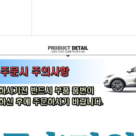
어시스트암 [유림]
브레이크휠실린더[대철]
연료필터[보쉬/델파이]
리모
볼쪼인트
브레이크마스터[대철]
연료필터[서흥/평화PHC]
자동차
활대링크-CTR-
브레이크안전실린더
보쉬인젝터/고압펌프
남영
어시스트암-CTR-
슈라이닝스프링세트
에어컨콘덴샤[한라/두원]
필립스
타이로드엔드-CTR-
외제차오일필터/에어필터 ACDelco
모비스
타이로드엔드-유림-
오일필터[순정품]
싱
톳숀바고무
에어필터[순정품]
더
항가고무
오일필터[카월드]
자동
자날베어링
에어필터[카월드]
라이