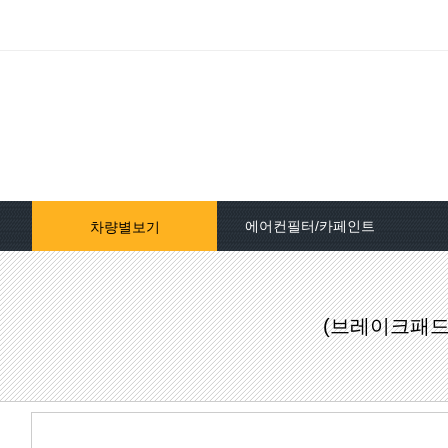
에어컨필터/카페인트
차량별보기
자동차페인트/차종별
(브레이크패드)
자동차페인트/색상코드별
대영카페인트
퍼티[빠데]/콤파운드