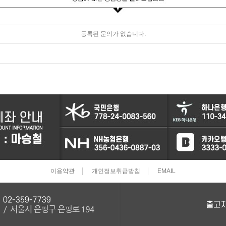
터보차져
등록된 문의가 없습니다.
IAC벨트/모터
TPS센서
CRDI인젝터
이용약관
개인정보취급방침
EMAIL