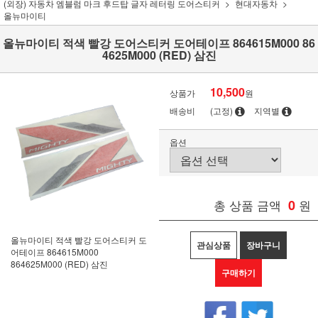
(외장) 자동차 엠블럼 마크 후드탑 글자 레터링 도어스티커
현대자동차
올뉴마이티
올뉴마이티 적색 빨강 도어스티커 도어테이프 864615M000 86
4625M000 (RED) 삼진
10,500
상품가
원
배송비
(고정)
지역별
옵션
총 상품 금액
0
원
올뉴마이티 적색 빨강 도어스티커 도
관심상품
장바구니
어테이프 864615M000
864625M000 (RED) 삼진
구매하기