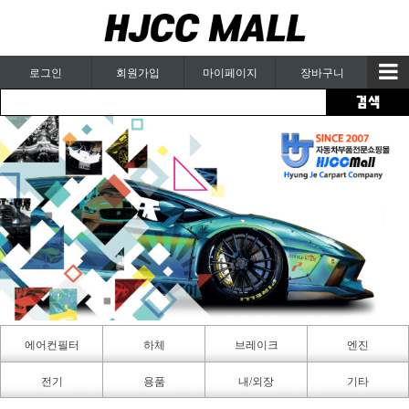
로그인
회원가입
마이페이지
장바구니
에어컨필터
하체
브레이크
엔진
카페인트
전기
용품
내/외장
기타