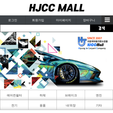
로그인
회원가입
마이페이지
장바구니
에어컨필터
하체
브레이크
엔진
카페인트
전기
용품
내/외장
기타