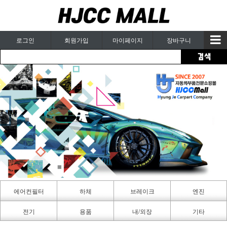
로그인
회원가입
마이페이지
장바구니
에어컨필터
하체
브레이크
엔진
카페인트
전기
용품
내/외장
기타