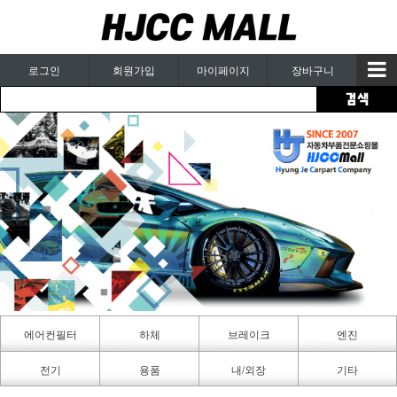
로그인
회원가입
마이페이지
장바구니
에어컨필터
하체
브레이크
엔진
카페인트
전기
용품
내/외장
기타