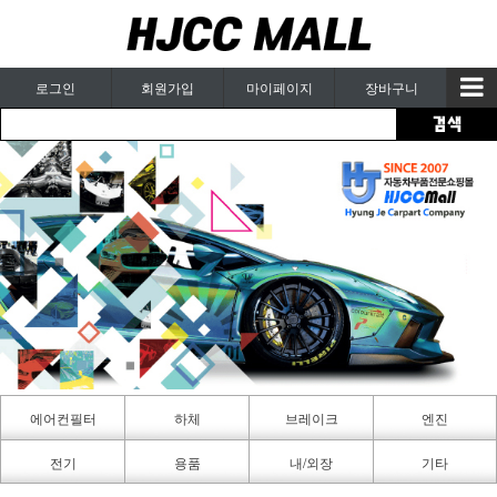
로그인
회원가입
마이페이지
장바구니
에어컨필터
하체
브레이크
엔진
카페인트
전기
용품
내/외장
기타