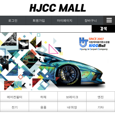
로그인
회원가입
마이페이지
장바구니
에어컨필터
하체
브레이크
엔진
카페인트
전기
용품
내/외장
기타