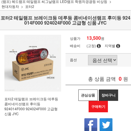
(램프) 헤드램프 테일램프 씨그날램프 LED램프 학원차경광등 비상등
현대자동차
포터2
포터2 테일램프 브레이크등 데루등 콤비네이션램프 후미등 924
014F000 924024F000 고급형 신품 JYC
13,500
상품가
원
배송비
(고정)
지역별
옵션
총 상품 금액
0
원
관심상품
장바구니
포터2 테일램프 브레이크등 데루등
콤비네이션램프 후미등
구매하기
924014F000 924024F000 고급형
신품 JYC