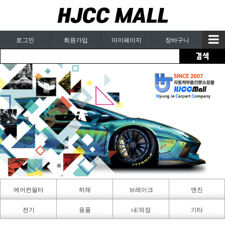
로그인
회원가입
마이페이지
장바구니
에어컨필터
하체
브레이크
엔진
카페인트
전기
용품
내/외장
기타